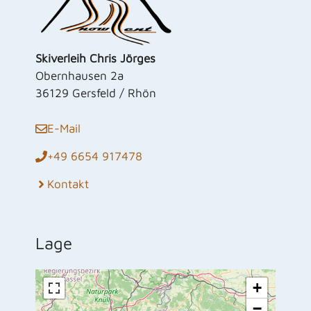
Skiverleih Chris Jörges
Obernhausen 2a
36129 Gersfeld / Rhön
E-Mail
+49 6654 917478
Kontakt
Lage
+
−